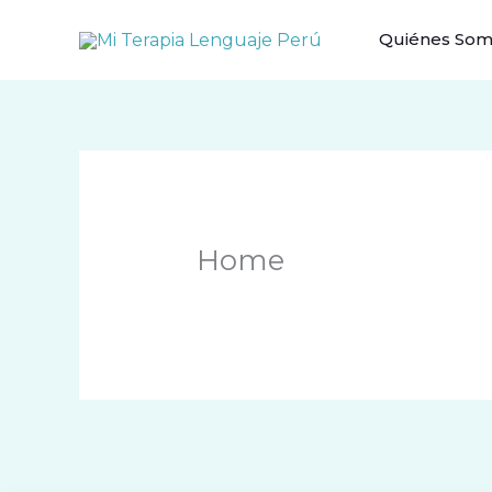
Ir
Quiénes So
al
contenido
Home