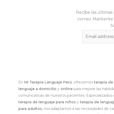
Recibe las últimas 
correo. Mantente 
h
E
m
a
i
l
*
En
Mi Terapia Lenguaje Perú
, ofrecemos
terapia de
lenguaje a domicilio
y
online
para mejorar las habili
comunicativas de nuestros pacientes. Especializados 
terapia de lenguaje para niños
y
terapia de lengua
para adultos
, nos adaptamos a las necesidades de c